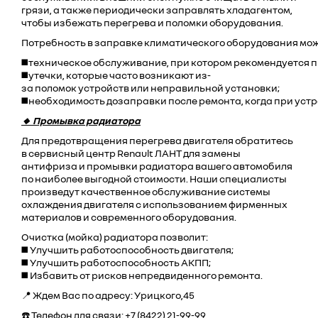
грязи, а также периодически заправлять хладагентом,
чтобы избежать перегрева и поломки оборудования.
Потребность в заправке климатического оборудования мож
◼️техническое обслуживание, при котором рекомендуется п
◼️утечки, которые часто возникают из-
за поломок устройств или неправильной установки;
◼️необходимость дозаправки после ремонта, когда при ус
🔸 Промывка радиатора
Для предотвращения перегрева двигателя обратитесь
в сервисный центр Renault ЛАНТ для замены
антифриза и промывки радиатора вашего автомобиля
по наиболее выгодной стоимости. Наши специалисты
произведут качественное обслуживание системы
охлаждения двигателя с использованием фирменных
материалов и современного оборудования.
Очистка (мойка) радиатора позволит:
◼️ Улучшить работоспособность двигателя;
◼️ Улучшить работоспособность АКПП;
◼️ Избавить от рисков непредвиденного ремонта.
📍 Ждем Вас по адресу: Урицкого,45
☎️ Телефон для связи: +7 (8422) 21-99-99