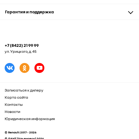
Сервис и кузовные работы
Запасные части
Гарантия и поддержка
Рассрочка
Аксессуары и сувениры
Корпоративным клиентам
Подобрать шины
Гарантия
Помощь на дороге
+7 (8422) 21 99 99
ул. Урицкого, д. 45
Записаться к дилеру
Карта сайта
Контакты
Новости
Юридическая информация
© Renault 2017 - 2026
© ЛАНТ (Ульяновск) 2026