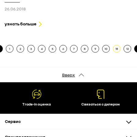
26.06.2018
узнать больше
1
2
3
4
5
6
7
8
9
10
11
12
Вверх
Trade-in оценка
Связаться с дилером
Сервис
Техническое обслуживание
Спецпредложения