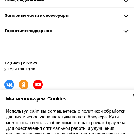
Диагностика и ремонт
Кузовной ремонт
Автомобили
Запасные части и аксессуары
Доверенность на ТО
Запчасти и аксессуары
Сервис и кузовные работы
Запасные части
Гарантия и поддержка
Рассрочка
Аксессуары и сувениры
Корпоративным клиентам
Подобрать шины
Гарантия
Помощь на дороге
+7 (8422) 21 99 99
ул. Урицкого, д. 45
Мы используем Cookies
Записаться к дилеру
Используя сайт, вы соглашаетесь с
политикой обработки
Карта сайта
данных
и использованием куки вашего браузера. Куки
Контакты
можно отключить в любой момент в настройках браузера.
Новости
Для обеспечения оптимальной работы и улучшения
Юридическая информация
пользовательского опыта на сайте могут использоваться