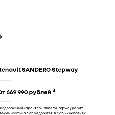
Ь
Renault SANDERO Stepway
3
От 669 990 рублей
недорожный характер Sandero Stepway дарит
веренность на любой дороге и в любых условиях