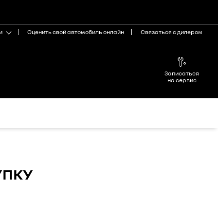
и
Оценить свой автомобиль онлайн
Связаться с дилером
Записаться
на сервис
УПКУ